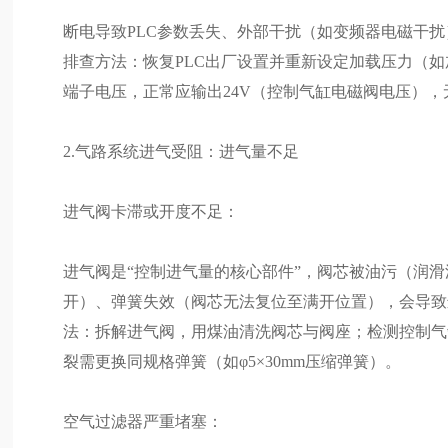
断电导致PLC参数丢失、外部干扰（如变频器电磁干
排查方法：恢复PLC出厂设置并重新设定加载压力（如加载
端子电压，正常应输出24V（控制气缸电磁阀电压），
2.气路系统进气受阻：进气量不足
进气阀卡滞或开度不足：
进气阀是“控制进气量的核心部件”，阀芯被油污（润
开）、弹簧失效（阀芯无法复位至满开位置），会导致进气
法：拆解进气阀，用煤油清洗阀芯与阀座；检测控制气缸气
裂需更换同规格弹簧（如φ5×30mm压缩弹簧）。
空气过滤器严重堵塞：