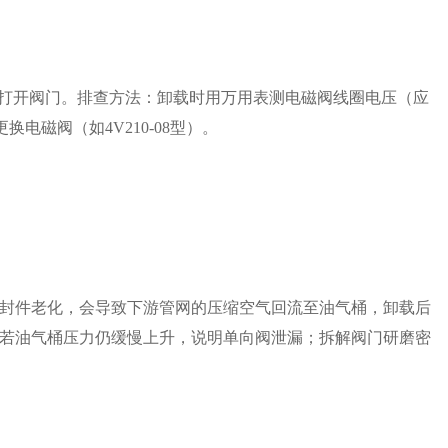
号打开阀门。排查方法：卸载时用万用表测电磁阀线圈电压（应
电磁阀（如4V210-08型）。
封件老化，会导致下游管网的压缩空气回流至油气桶，卸载后
若油气桶压力仍缓慢上升，说明单向阀泄漏；拆解阀门研磨密