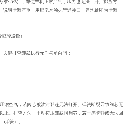
标准≤5%），即使主机正常产气，压力也无法上升。排查方
a以下，说明泄漏严重；用肥皂水涂抹管道接口，冒泡处即为泄漏
降或降速慢）
”，关键排查卸载执行元件与单向阀：
压缩空气，若阀芯被油污黏连无法打开、弹簧断裂导致阀芯无
以上。排查方法：手动按压卸载阀阀芯，若手感卡顿或无法回
mm弹簧）。