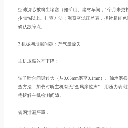
空滤滤芯被粉尘堵塞（如矿山、建材车间，1个月未更换），
少40%以上。排查方法：观察空滤压差表，指针超红
确认故障点。
3.机械与泄漏问题：产气量流失
主机压缩效率下降：
转子啮合间隙过大（从0.05mm磨至0.1mm）、轴承
查方法：加载时听主机有无“金属摩擦声”，用压力表测排气
需拆解主机检测间隙。
管网泄漏严重：