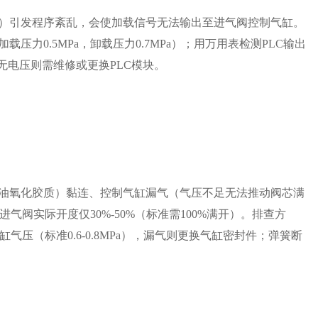
扰）引发程序紊乱，会使加载信号无法输出至进气阀控制气缸。
压力0.5MPa，卸载压力0.7MPa）；用万用表检测PLC输出
无电压则需维修或更换PLC模块。
滑油氧化胶质）黏连、控制气缸漏气（气压不足无法推动阀芯满
阀实际开度仅30%-50%（标准需100%满开）。排查方
压（标准0.6-0.8MPa），漏气则更换气缸密封件；弹簧断