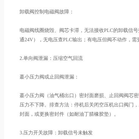
卸载阀控制电磁阀故障：
电磁阀线圈烧毁、阀芯卡滞，无法接收PLC的卸载信
通24V），无电压查PLC输出；有电压但阀不动作，需更换
2.单向阀泄漏：压缩空气回流
蕞小压力阀或止回阀泄漏：
蕞小压力阀（油气桶出口）密封面磨损、止回阀阀芯密
压力不下降。排查方法：停机后关闭空压机出口阀门，
封面，或更换密封件（如耐油丁腈橡胶垫）。
3.压力开关故障：卸载信号未触发