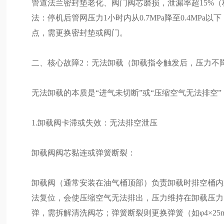
管道法兰密封垫老化、阀门阀芯磨损，泄漏率超15%（
法：停机后管网压力1小时内从0.7MPa降至0.4MP
点，需更换密封垫或阀门。
二、核心故障2：无法卸载（卸载指令触发后，压力不
无法卸载的本质是“进气未切断”或“压缩空气无法排空
1.卸载阀卡滞或失效：无法排空泄压
卸载阀阀芯黏连或弹簧断裂：
卸载阀（通常安装在油气桶顶部）负责卸载时排空桶内
法复位，会使压缩空气无法排出，压力维持在卸载压力
弹，需拆解清洗阀芯；弹簧断裂则更换弹簧（如φ4×25