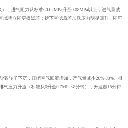
进气阻力从标准≤0.02MPa升至0.08MPa以上，进气量减
色区域需立即更换滤芯；拆下空滤后若加载压力明显回升，即可
磨损导致转子下沉，压缩空气回流增加，产气量减少20%-30%。排
压力升速（标准从0升至0.7MPa≤8分钟），升速超15分钟