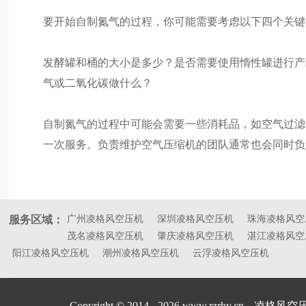
要开始自制氮气的过程，你可能需要考虑以下四个关键
发酵罐和桶的大小是多少？是否需要使用惰性罐进行产
气或二氧化碳做什么？
自制氮气的过程中可能会需要一些消耗品，如空气过滤
一次服务。负责维护空气压缩机的团队通常也会同时负
服务区域：
广州凌格风空压机
深圳凌格风空压机
珠海凌格风空
茂名凌格风空压机
肇庆凌格风空压机
湛江凌格风空
阳江凌格风空压机
潮州凌格风空压机
云浮凌格风空压机
Copyright © 2014 - 2026 www.rzrhy.cn
凌格风空