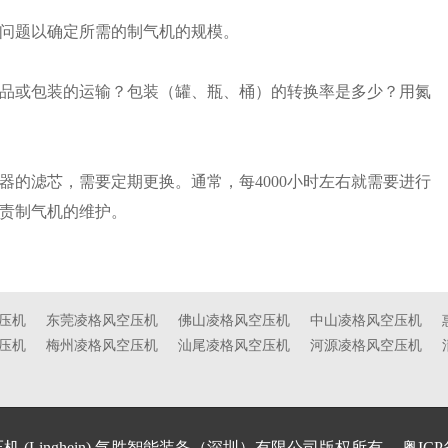
问题以确定所需的制气机的规模。
品或包装的运输？包装（罐、瓶、桶）的转换率是多少？用氮
器的滤芯，需要定期更换。通常，每4000小时左右就需要进行
责制气机的维护。
压机
东莞凌格风空压机
佛山凌格风空压机
中山凌格风空压机
压机
梅州凌格风空压机
汕尾凌格风空压机
河源凌格风空压机
压机
(Linghein) 气胜智能装备（深圳）有限公司版权所有
粤ICP