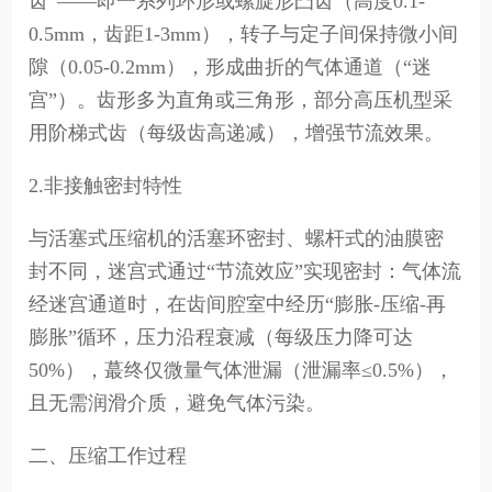
齿”——即一系列环形或螺旋形凸齿（高度0.1-
0.5mm，齿距1-3mm），转子与定子间保持微小间
隙（0.05-0.2mm），形成曲折的气体通道（“迷
宫”）。齿形多为直角或三角形，部分高压机型采
用阶梯式齿（每级齿高递减），增强节流效果。
2.非接触密封特性
与活塞式压缩机的活塞环密封、螺杆式的油膜密
封不同，迷宫式通过“节流效应”实现密封：气体流
经迷宫通道时，在齿间腔室中经历“膨胀-压缩-再
膨胀”循环，压力沿程衰减（每级压力降可达
50%），蕞终仅微量气体泄漏（泄漏率≤0.5%），
且无需润滑介质，避免气体污染。
二、压缩工作过程