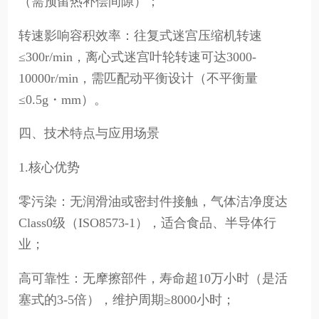
（需预留热补偿间隙）；
转速影响容积效率：往复式迷宫压缩机转速
≤300r/min，离心式迷宫叶轮转速可达3000-
10000r/min，需匹配动平衡设计（不平衡量
≤0.5g・mm）。
四、技术特点与应用场景
1.核心优势
零污染：无润滑油或密封件接触，气体洁净度达
Class0级（ISO8573-1），适合食品、半导体行
业；
高可靠性：无摩擦部件，寿命超10万小时（是活
塞式的3-5倍），维护周期≥8000小时；