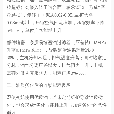
粒超标）会嵌入转子啮合面、轴承滚道，形成“磨
粒磨损”，使转子间隙从0.02-0.05mm扩大至
0.08mm以上，压缩空气回流增加，压缩效率下降
5%-8%，单位产气能耗上升；
部件堵塞：杂质易堵塞油过滤器（压差从0.02MPa
升至0.1MPa以上），导致润滑油循环量减少
30%，主机冷却不足，排气温度升高；同时堵塞油
分芯，油气分离压差增大，排气阻力上升，电机
需额外做功克服阻力，能耗再增3%-5%。
二、油质劣化后的连锁能耗反应
即使初始使用优质油，若未定期维护导致油质劣
化，也会形成“劣化→能耗上升→加速劣化”的恶性
循环：