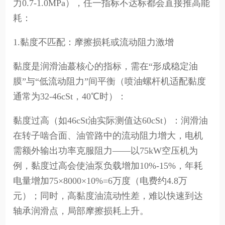
力0.7-1.0MPa），任一指标不达标都会直接推高能
耗：
1.黏度不匹配：摩擦损耗或流动阻力激增
黏度是润滑油蕞核心的指标，需在“形成稳定油
膜”与“低流动阻力”间平衡（喷油螺杆机适配黏度
通常为32-46cSt，40℃时）：
黏度过高（如46cSt油实际测值达60cSt）：润滑油
在转子啮合面、油管路中的流动阻力增大，电机
需额外输出功率克服阻力——以75kW空压机为
例，黏度过高会使油泵负载增加10%-15%，年耗
电量增加75×8000×10%=6万度（电费约4.8万
元）；同时，高黏度油流动性差，难以快速到达
轴承润滑点，局部摩擦损耗上升。