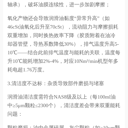
轴承），破坏油膜连续性，进一步加剧摩擦；
氧化产物还会导致润滑油黏度“异常升高”（如
46cSt油氧化后升至70cSt），流动阻力与摩擦损耗
双重增加，同时换热效率下降（胶质附着在油冷
却器管壁，导热系数降低30%），排气温度升高5-
10℃——结合此前排气温度与能耗的关联，温度每
升10℃能耗增加2%-4%，对应10Nm³/min机型年多
耗电超1.76万度。
3.清洁度不达标：杂质导致部件磨损与堵塞
润滑油清洁度需符合NAS8级及以上（每100ml油
中≥5μm颗粒≤2300个），清洁度差会带来双重能耗
问题：
颗粒磨损：油中金属碎屑、灰尘颗粒（如≥10μm颗